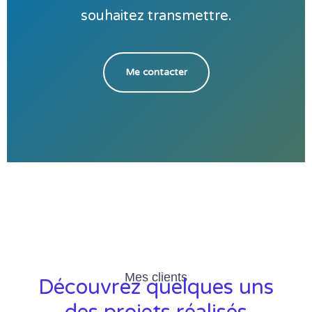
souhaitez transmettre.
Me contacter
Mes clients
Découvrez quelques uns